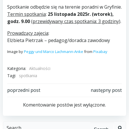
Spotkanie odbędzie się na terenie poradni w Gryfinie.
Termin spotkania
:
25 listopada 2025r. (wtorek),
godz. 9.00
(
przewidywany czas spotkania: 3 godziny
).
Prowadzący zajęcia
:
Elżbieta Pietrzak – pedagog/doradca zawodowy
Image by
Peggy und Marco Lachmann-Anke
from
Pixabay
Kategoria:
Aktualności
Tagi:
spotkania
Post
Post
poprzedni post
następny post
navigation
navigation
Komentowanie postów jest wyłączone.
Search