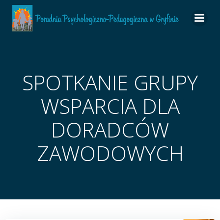
do
Skip
treści
to
content
SPOTKANIE GRUPY
WSPARCIA DLA
DORADCÓW
ZAWODOWYCH