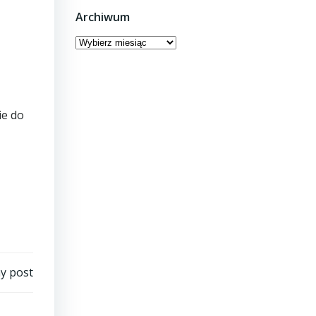
Archiwum
Archiwum
ie do
y post