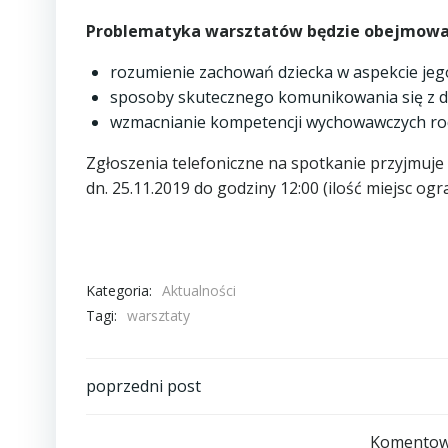
Problematyka warsztatów będzie obejmowa
rozumienie zachowań dziecka w aspekcie je
sposoby skutecznego komunikowania się z d
wzmacnianie kompetencji wychowawczych ro
Zgłoszenia telefoniczne na spotkanie przyjmuje
dn. 25.11.2019 do godziny 12:00 (ilość miejsc og
Kategoria:
Aktualności
Tagi:
warsztaty
Post
poprzedni post
navigation
Komentowa