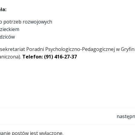
ła:
go potrzeb rozwojowych
zieckiem
dziców
 sekretariat Poradni Psychologiczno-Pedagogicznej w Gryfin
raniczona).
Telefon: (91) 416-27-37
Post
następn
navigation
nie postów jest wyłączone.